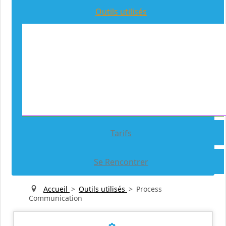
Outils utilisés
Hypnose Ericksonienne
Pnl
Process Communication
Analyse Systémique
Tarifs
Se Rencontrer
Accueil
>
Outils utilisés
>
Process
Communication